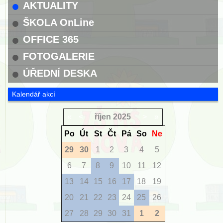
AKTUALITY
ŠKOLA OnLine
OFFICE 365
FOTOGALERIE
ÚŘEDNÍ DESKA
Kalendář akcí
«
<
říjen
2025
>
»
Po
Út
St
Čt
Pá
So
Ne
29
30
1
2
3
4
5
6
7
8
9
10
11
12
13
14
15
16
17
18
19
20
21
22
23
24
25
26
27
28
29
30
31
1
2