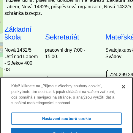
můžete učinit písemně, doručením na adresu Základní šk
Labem, Nová 1432/5, příspěvková organizace, Nová 1432/5,
schránka tszvqxz.
Základní
škola
Sekretariát
Mateřská
Nová 1432/5
pracovní dny 7:00 -
Svatojakubs
Ústí nad Labem
15:00.
Svádov
- Střekov 400
03
(
724 299 39
(
727 967 692, 724 293
(
(
Když kliknete na „Přijmout všechny soubory cookie“,
724 293 007
724 282 85
007
poskytnete tím souhlas k jejich ukládání na vašem zařízení,
*
*
*
což pomáhá s navigací na stránce, s analýzou využití dat a
s našimi marketingovými snahami.
info@zsnova.cz
janakopecna@zsnova.cz
milenavavro
Nastavení souborů cookie
Kontakty - Škola
Kontakt