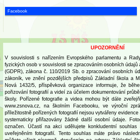
Facebook
UPOZORNĚNÍ
V souvislosti s nařízením Evropského parlamentu a Rad
fyzických osob v souvislosti se zpracováním osobních údajů
(GDPR), zákona č. 110/2019 Sb. o zpracování osobních úd
zákoník, ve znění pozdějších předpisů Základní škola a 
Nová 1432/5, příspěvková organizace informuje, že běh
pořizování fotografií a videí za účelem dokumentování prů
školy. Pořízené fotografie a videa mohou být dále zveře
www.zsnova.cz
, na školním Facebooku, ve výroční zprá
příležitostně pořízených fotografií nejsou vytvářeny eviden
systematicky přiřazovány žádné další osobní údaje. Fot
označen. Účastí na akci udělujete konkludentní souhlas 
uveřejněním fotografií. Tento souhlas máte právo násled