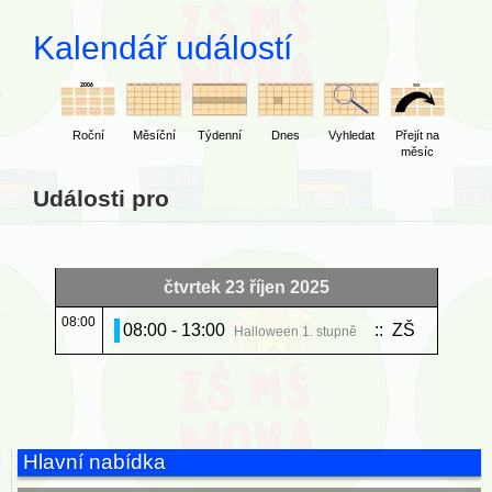
Kalendář událostí
Roční
Měsíční
Týdenní
Dnes
Vyhledat
Přejít na
měsíc
Události pro
čtvrtek 23 říjen 2025
08:00
08:00 - 13:00
:: ZŠ
Halloween 1. stupně
Hlavní nabídka