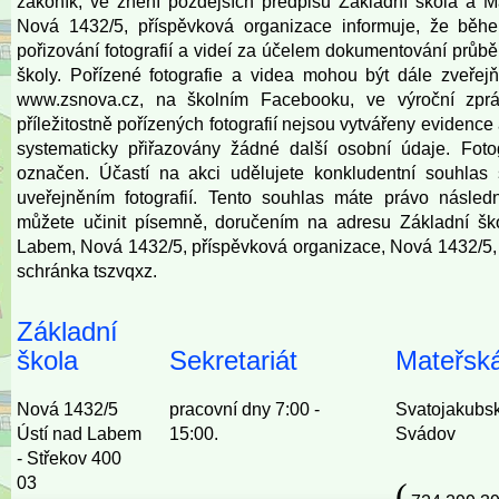
zákoník, ve znění pozdějších předpisů Základní škola a 
Nová 1432/5, příspěvková organizace informuje, že běh
pořizování fotografií a videí za účelem dokumentování prů
školy. Pořízené fotografie a videa mohou být dále zveře
www.zsnova.cz
, na školním Facebooku, ve výroční zprá
příležitostně pořízených fotografií nejsou vytvářeny eviden
systematicky přiřazovány žádné další osobní údaje. Fot
označen. Účastí na akci udělujete konkludentní souhlas 
uveřejněním fotografií. Tento souhlas máte právo násled
můžete učinit písemně, doručením na adresu Základní šk
Labem, Nová 1432/5, příspěvková organizace, Nová 1432/5,
schránka tszvqxz.
Základní
škola
Sekretariát
Mateřská
Nová 1432/5
pracovní dny 7:00 -
Svatojakubs
Ústí nad Labem
15:00.
Svádov
- Střekov 400
03
(