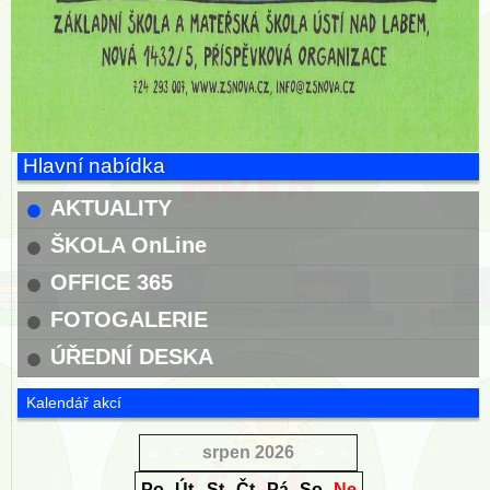
Hlavní nabídka
AKTUALITY
ŠKOLA OnLine
OFFICE 365
FOTOGALERIE
ÚŘEDNÍ DESKA
Kalendář akcí
«
<
srpen
2026
>
»
Po
Út
St
Čt
Pá
So
Ne