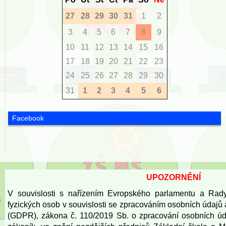
27
28
29
30
31
1
2
3
4
5
6
7
8
9
10
11
12
13
14
15
16
17
18
19
20
21
22
23
24
25
26
27
28
29
30
31
1
2
3
4
5
6
Facebook
UPOZORNĚNÍ
V souvislosti s nařízením Evropského parlamentu a Rad
fyzických osob v souvislosti se zpracováním osobních údajů
(GDPR), zákona č. 110/2019 Sb. o zpracování osobních úd