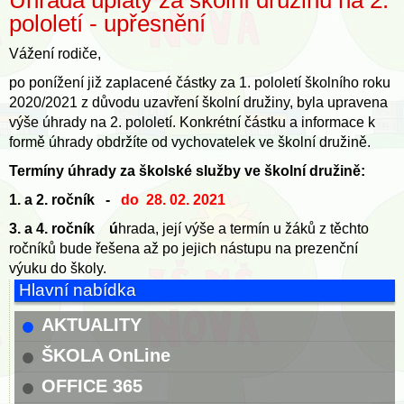
Úhrada úplaty za školní družinu na 2.
pololetí - upřesnění
Vážení rodiče,
po ponížení již zaplacené částky za 1. pololetí školního roku
2020/2021 z důvodu uzavření školní družiny, byla upravena
výše úhrady na 2. pololetí. Konkrétní částku a informace k
formě úhrady obdržíte od vychovatelek ve školní družině.
Termíny úhrady za školské služby ve školní družině:
1. a 2. ročník -
do 28. 02. 2021
3. a 4. ročník ú
hrada, její výše a termín u žáků z těchto
ročníků bude řešena až po jejich nástupu na prezenční
výuku do školy.
Hlavní nabídka
AKTUALITY
ŠKOLA OnLine
OFFICE 365