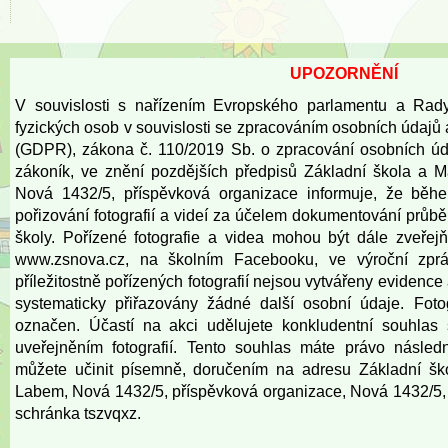
UPOZORNĚNÍ
V souvislosti s nařízením Evropského parlamentu a Rad
fyzických osob v souvislosti se zpracováním osobních údajů
(GDPR), zákona č. 110/2019 Sb. o zpracování osobních úd
zákoník, ve znění pozdějších předpisů Základní škola a 
Nová 1432/5, příspěvková organizace informuje, že běh
pořizování fotografií a videí za účelem dokumentování prů
školy. Pořízené fotografie a videa mohou být dále zveře
www.zsnova.cz
, na školním Facebooku, ve výroční zprá
příležitostně pořízených fotografií nejsou vytvářeny eviden
systematicky přiřazovány žádné další osobní údaje. Fot
označen. Účastí na akci udělujete konkludentní souhlas 
uveřejněním fotografií. Tento souhlas máte právo násled
můžete učinit písemně, doručením na adresu Základní šk
Labem, Nová 1432/5, příspěvková organizace, Nová 1432/5,
schránka tszvqxz.